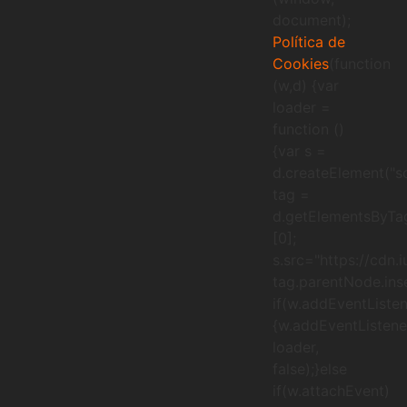
document);
Política de
Cookies
(function
(w,d) {var
loader =
function ()
{var s =
d.createElement("sc
tag =
d.getElementsByTa
[0];
s.src="https://cdn.
tag.parentNode.inse
if(w.addEventListen
{w.addEventListener
loader,
false);}else
if(w.attachEvent)