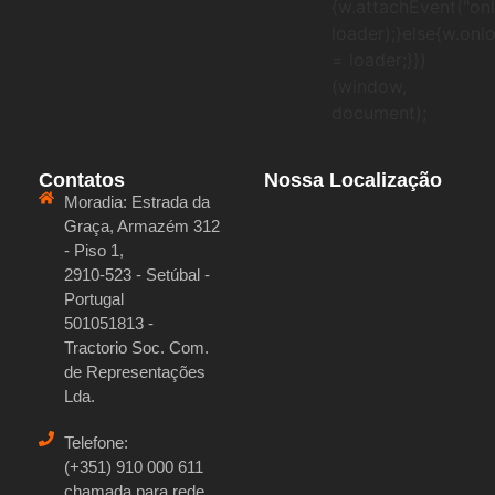
{w.attachEvent("onl
loader);}else{w.onl
= loader;}})
(window,
document);
Contatos
Nossa Localização
Moradia:
Estrada da
Graça, Armazém 312
- Piso 1,
2910-523 - Setúbal -
Portugal
501051813 -
Tractorio Soc. Com.
de Representações
Lda.
Telefone:
(+351) 910 000 611
chamada para rede