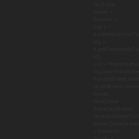
(w,d) {var
loader =
function ()
{var s =
d.createElement("sc
tag =
d.getElementsByTa
[0];
s.src="https://cdn.
tag.parentNode.inse
if(w.addEventListen
{w.addEventListener
loader,
false);}else
if(w.attachEvent)
{w.attachEvent("onl
loader);}else{w.onl
= loader;}})
(window,