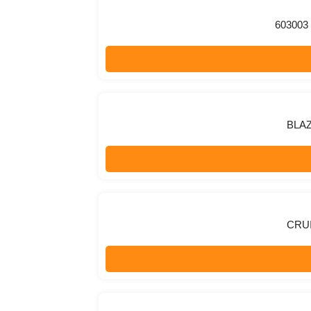
603003 
BLAZ
CRUI