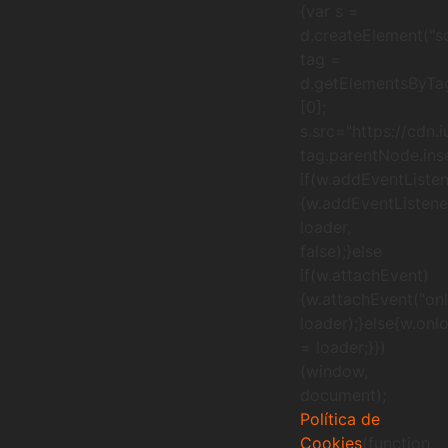
{var s =
d.createElement("sc
tag =
d.getElementsByTa
[0];
s.src="https://cdn.
tag.parentNode.inse
if(w.addEventListen
{w.addEventListener
loader,
false);}else
if(w.attachEvent)
{w.attachEvent("onl
loader);}else{w.onl
= loader;}})
(window,
document);
Política de
Cookies
(function