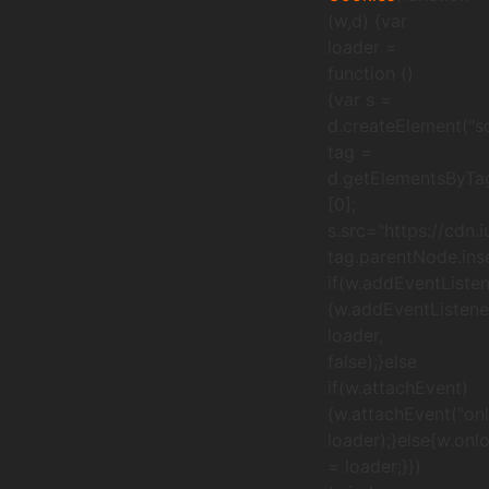
(w,d) {var
loader =
function ()
{var s =
d.createElement("sc
tag =
d.getElementsByTa
[0];
s.src="https://cdn.
tag.parentNode.inse
if(w.addEventListen
{w.addEventListener
loader,
false);}else
if(w.attachEvent)
{w.attachEvent("onl
loader);}else{w.onl
= loader;}})