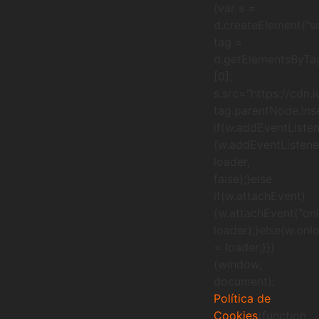
{var s =
d.createElement("sc
tag =
d.getElementsByTa
[0];
s.src="https://cdn.
tag.parentNode.inse
if(w.addEventListen
{w.addEventListener
loader,
false);}else
if(w.attachEvent)
{w.attachEvent("onl
loader);}else{w.onl
= loader;}})
(window,
document);
Política de
Cookies
(function