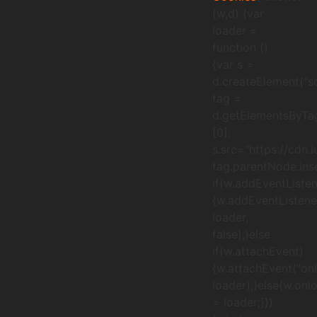
(w,d) {var
loader =
function ()
{var s =
d.createElement("sc
tag =
d.getElementsByTa
[0];
s.src="https://cdn.
tag.parentNode.inse
if(w.addEventListen
{w.addEventListener
loader,
false);}else
if(w.attachEvent)
{w.attachEvent("onl
loader);}else{w.onl
= loader;}})