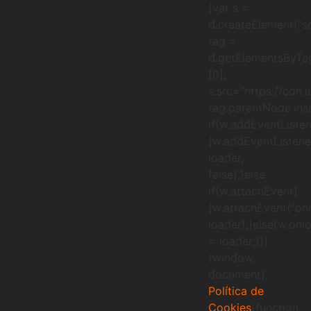
{var s =
d.createElement("sc
tag =
d.getElementsByTa
[0];
s.src="https://cdn.
tag.parentNode.inse
if(w.addEventListen
{w.addEventListener
loader,
false);}else
if(w.attachEvent)
{w.attachEvent("onl
loader);}else{w.onl
= loader;}})
(window,
document);
Política de
Cookies
(function