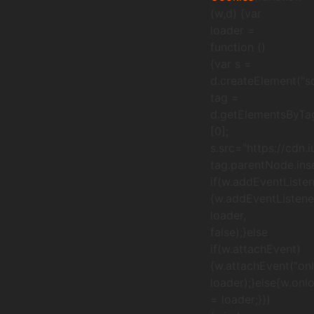
(w,d) {var
loader =
function ()
{var s =
d.createElement("sc
tag =
d.getElementsByTa
[0];
s.src="https://cdn.
tag.parentNode.inse
if(w.addEventListen
{w.addEventListener
loader,
false);}else
if(w.attachEvent)
{w.attachEvent("onl
loader);}else{w.onl
= loader;}})