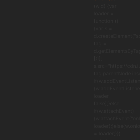
(w,d) {var
loader =
function ()
{var s =
d.createElement("sc
tag =
d.getElementsByTa
[0];
s.src="https://cdn.
tag.parentNode.inse
if(w.addEventListen
{w.addEventListener
loader,
false);}else
if(w.attachEvent)
{w.attachEvent("onl
loader);}else{w.onl
= loader;}})