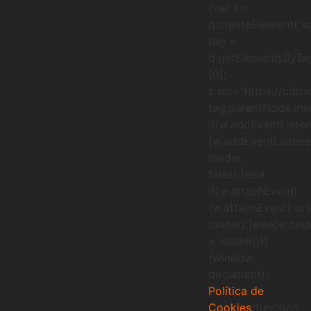
{var s =
d.createElement("sc
tag =
d.getElementsByTa
[0];
s.src="https://cdn.
tag.parentNode.inse
if(w.addEventListen
{w.addEventListener
loader,
false);}else
if(w.attachEvent)
{w.attachEvent("onl
loader);}else{w.onl
= loader;}})
(window,
document);
Política de
Cookies
(function