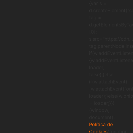
{var s =
d.createElement("sc
tag =
d.getElementsByTa
[0];
s.src="https://cdn.
tag.parentNode.inse
if(w.addEventListen
{w.addEventListener
loader,
false);}else
if(w.attachEvent)
{w.attachEvent("onl
loader);}else{w.onl
= loader;}})
(window,
document);
Política de
Cookies
(function