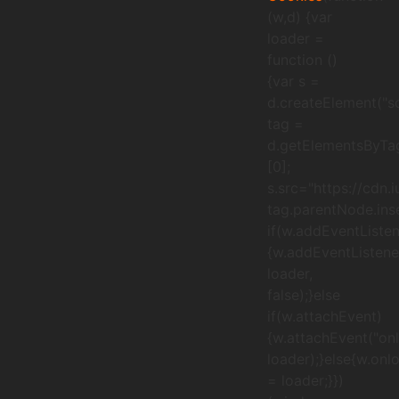
(w,d) {var
loader =
function ()
{var s =
d.createElement("sc
tag =
d.getElementsByTa
[0];
s.src="https://cdn.
tag.parentNode.inse
if(w.addEventListen
{w.addEventListener
loader,
false);}else
if(w.attachEvent)
{w.attachEvent("onl
loader);}else{w.onl
= loader;}})