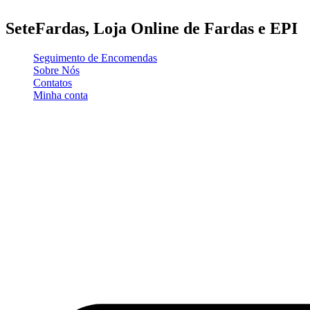
Pular
para
SeteFardas, Loja Online de Fardas e EPI
o
conteúdo
Seguimento de Encomendas
Sobre Nós
Contatos
Minha conta