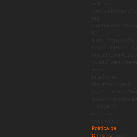
{var s =
d.createElement("sc
tag =
d.getElementsByTa
[0];
s.src="https://cdn.
tag.parentNode.inse
if(w.addEventListen
{w.addEventListener
loader,
false);}else
if(w.attachEvent)
{w.attachEvent("onl
loader);}else{w.onl
= loader;}})
(window,
document);
Política de
Cookies
(function