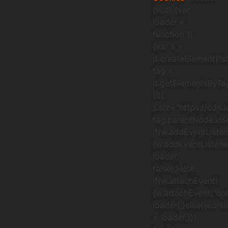
(w,d) {var
loader =
function ()
{var s =
d.createElement("sc
tag =
d.getElementsByTa
[0];
s.src="https://cdn.
tag.parentNode.inse
if(w.addEventListen
{w.addEventListener
loader,
false);}else
if(w.attachEvent)
{w.attachEvent("onl
loader);}else{w.onl
= loader;}})