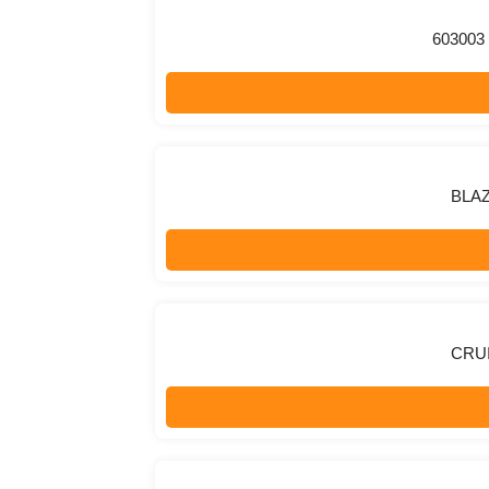
603003 
BLAZ
CRUI